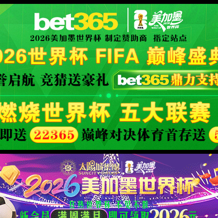
才培养
学术研究
合作交流
学生风采
继续