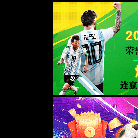
中国·365英国上市(官网)-Online App Station
首页
学院概况
365英国上市网
人
站