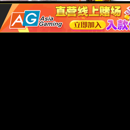
：
巩雪博士学位论文正式答辩公告
：
何小雨博士学位论文正式答辩公告