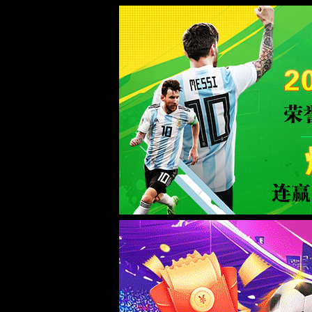
中国·365英国上市(官网)-Online App Station
首页
学院概况
365英国上市网
人
站